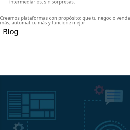
intermediarios, sin sorpresas.
Creamos plataformas con propósito: que tu negocio venda
más, automatice más y funcione mejor.
Blog