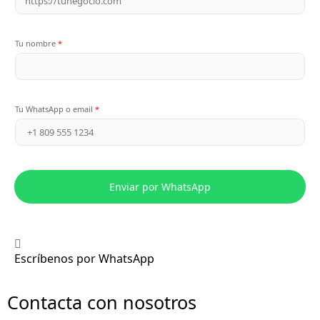
Tu nombre
*
T
Tu WhatsApp o email
*
u
e
m
a
i
l
Enviar por WhatsApp
Escríbenos por WhatsApp
Contacta con nosotros