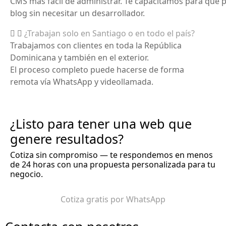
CMS
más
fácil
de
administrar
.
Te
capacitamos
para
que
blog sin
necesitar
un
desarrollador
.
¿Trabajan solo en Santiago o en todo el país?
Trabajamos
con
clientes
en
toda
la República
Dominicana y también
en
el exterior.
El
proceso
completo
puede
hacerse
de forma
remota
vía
WhatsApp y
videollamada
.
¿Listo para tener una web que
genere resultados?
Cotiza sin compromiso — te respondemos en menos
de 24 horas con una propuesta personalizada para tu
negocio.
Cotiza gratis por WhatsApp