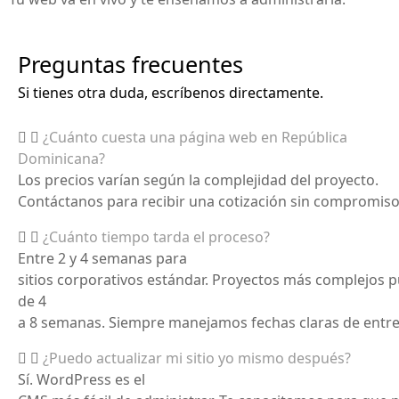
Preguntas frecuentes
Si tienes otra duda, escríbenos directamente.
¿Cuánto cuesta una página web en República
Dominicana?
Los
precios
varían
según
la
complejidad
del
proyecto
.
Contáctanos
para
recibir
una
cotización
sin
compromis
¿Cuánto tiempo tarda el proceso?
Entre 2 y 4
semanas
para
sitios
corporativos
estándar
.
Proyectos
más
complejos
p
de 4
a
8
semanas
.
Siempre
manejamos
fechas
claras
de
entr
¿Puedo actualizar mi sitio yo mismo después?
Sí
. WordPress es el